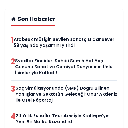
🔥 Son Haberler
1
Arabesk müziğin sevilen sanatçısı Cansever
59 yaşında yaşamını yitirdi
2
Svadba Zincirleri Sahibi Semih Hot Yaş
Gününü Sanat ve Cemiyet Dünyasının Ünlü
İsimleriyle Kutladı!
3
Saç Simülasyonunda (SMP) Doğru Bilinen
Yanlışlar ve Sektörün Geleceği: Onur Akdeniz
ile Özel Röportaj
4
20 Yıllık Esnaflık Tecrübesiyle Kızıltepe'ye
Yeni Bir Marka Kazandırdı