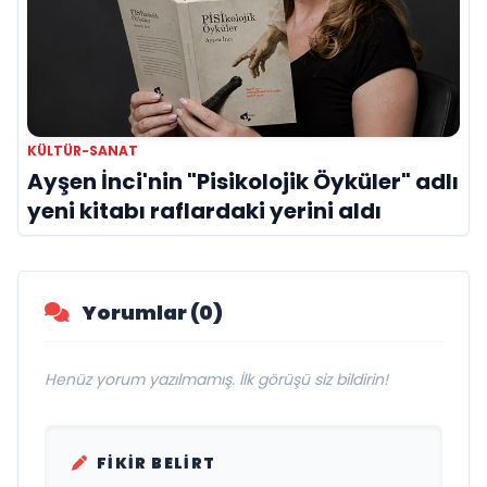
KÜLTÜR-SANAT
Ayşen İnci'nin "Pisikolojik Öyküler" adlı
yeni kitabı raflardaki yerini aldı
Yorumlar (0)
Henüz yorum yazılmamış. İlk görüşü siz bildirin!
FIKIR BELIRT