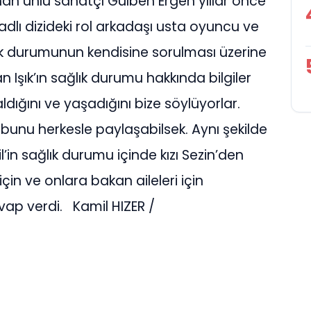
n ünlü sanatçı Gülben Ergen yıllar önce
 adlı dizideki rol arkadaşı usta oyuncu ve
lık durumunun kendisine sorulması üzerine
an Işık’ın sağlık durumu hakkında bilgiler
dığını ve yaşadığını bize söylüyorlar.
bunu herkesle paylaşabilsek. Aynı şekilde
l’in sağlık durumu içinde kızı Sezin’den
için ve onlara bakan aileleri için
vap verdi. Kamil HIZER /