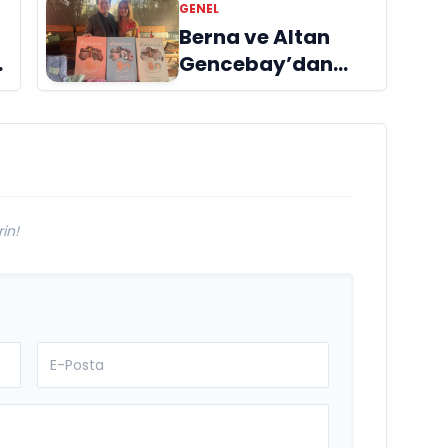
GENEL
Berna ve Altan
ı
Gencebay’dan
yeni marka:
Luminus
in!