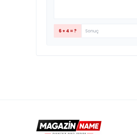
6 + 4 = ?