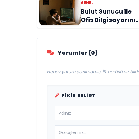
GENEL
Deneyim
Bulut Sunucu ile
Ofis Bilgisayarınız
İnternete Taşıyın
Yorumlar (0)
Henüz yorum yazılmamış. İlk görüşü siz bildir
FIKIR BELIRT