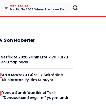
SON DAKIKA
Netflix'te 2026 Yılının Erotik ve Tutku Dolu Yapımları
🔥 Son Haberler
1
Netflix'te 2026 Yılının Erotik ve Tutku
Dolu Yapımları
2
Arta Mazreku Güzellik Sektörüne
Uluslararası Eğitim Sunuyor
3
Yonca Samlı ‘dan İkinci Tekli
“Donacaksın Sevgilim “ yayımlandı