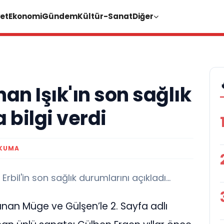
et
Ekonomi
Gündem
Kültür-Sanat
Diğer
an Işık'ın son sağlık
bilgi verdi
OKUMA
rbil'in son sağlık durumlarını açıkladı...
nan Müge ve Gülşen’le 2. Sayfa adlı