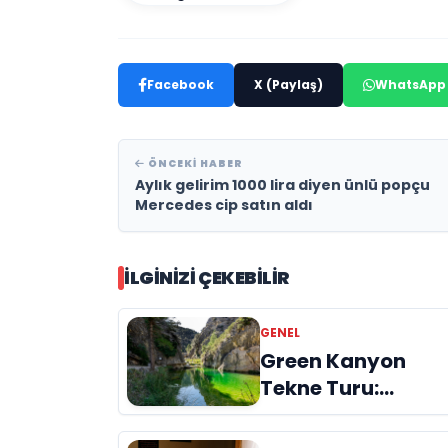
Facebook
X (Paylaş)
WhatsApp
ÖNCEKI HABER
Aylık gelirim 1000 lira diyen ünlü popçu
Mercedes cip satın aldı
İLGINIZI ÇEKEBILIR
GENEL
Green Kanyon
Tekne Turu:
Doğanın Kalbinde
Unutulmaz Bir