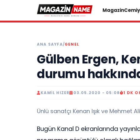
Magazin
Cemiy
ANA SAYFA
/
GENEL
Gülben Ergen, Ken
durumu hakkında 
KAMIL HIZER
03.05.2020 - 05:08
1 DK 
Ünlü sanatçı Kenan Işık ve Mehmet Ali E
Bugün Kanal D ekranlarında yayınla