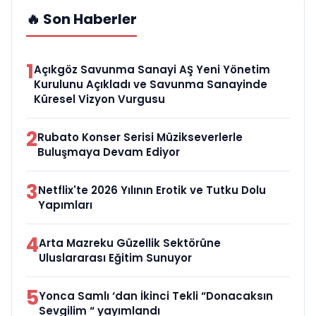
🔥 Son Haberler
1
Açıkgöz Savunma Sanayi AŞ Yeni Yönetim
Kurulunu Açıkladı ve Savunma Sanayinde
Küresel Vizyon Vurgusu
2
Rubato Konser Serisi Müzikseverlerle
Buluşmaya Devam Ediyor
3
Netflix'te 2026 Yılının Erotik ve Tutku Dolu
Yapımları
4
Arta Mazreku Güzellik Sektörüne
Uluslararası Eğitim Sunuyor
5
Yonca Samlı ‘dan İkinci Tekli “Donacaksın
Sevgilim “ yayımlandı