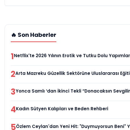
🔥 Son Haberler
1
Netflix'te 2026 Yılının Erotik ve Tutku Dolu Yapımlar
2
Arta Mazreku Güzellik Sektörüne Uluslararası Eği
3
Yonca Samlı ‘dan İkinci Tekli “Donacaksın Sevgil
4
Kadın Sütyen Kalıpları ve Beden Rehberi
5
Özlem Ceylan'dan Yeni Hit: "Duymuyorsun Beni" 