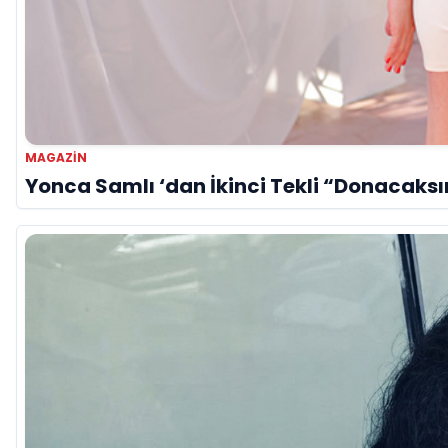
MAGAZIN
Yonca Samlı ‘dan İkinci Tekli “Donacaksı