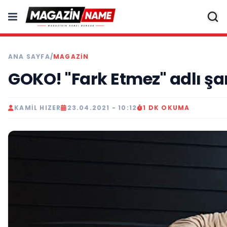
ANA SAYFA
/
MAGAZIN
GOKO! "Fark Etmez" adlı şa
KAMIL HIZER
23.04.2021 - 10:12
1 DK OKUMA