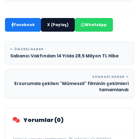
Facebook
X (Paylaş)
WhatsApp
ÖNCEKI HABER
Sabancı Vakfından 14 Yılda 28,5 Milyon TL Hibe
SONRAKI HABER
Erzurumda çekilen "Mümessil" filminin çekimleri
tamamlandı
Yorumlar (0)
Henüz yorum yazılmamış. İlk görüşü siz bildirin!