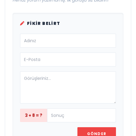
FIKIR BELIRT
3 + 8 = ?
GÖNDER