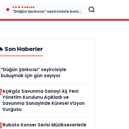
SON DAKIKA
“Düğün Şarkıcısı” seyircisiyle buluşmak için gün sayıyor
🔥 Son Haberler
1
“Düğün Şarkıcısı” seyircisiyle
buluşmak için gün sayıyor
2
Açıkgöz Savunma Sanayi AŞ Yeni
Yönetim Kurulunu Açıkladı ve
Savunma Sanayinde Küresel Vizyon
Vurgusu
3
Rubato Konser Serisi Müzikseverlerle