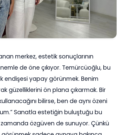
nan merkez, estetik sonuçlarının
nemle de öne çıkıyor. Temürcüoğlu, bu
ük endişesi yapay görünmek. Benim
ak güzelliklerini ön plana çıkarmak. Bir
llanacağını bilirse, ben de aynı özeni
um.” Sanatla estetiğin buluştuğu bu
aynı zamanda özgüven de sunuyor. Çünkü
el görünmek sadece aynaya bakınca