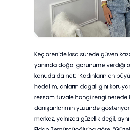
Keçiören’de kısa sürede güven kaza
yanında doğal görünüme verdiği ö
konuda da net: “Kadınların en büy
hedefim, onların doğallığını koruyar
ressam tuvale hangi rengi nerede ku
danışanlarımın yüzünde gösteriyor
merkez, yalnızca güzellik değil, 
Fidan Temürcüoğlu’na göre, “Güz