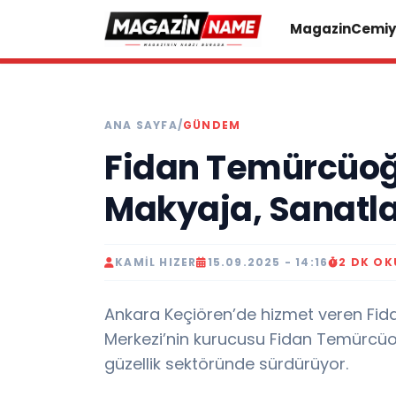
Magazin
Cemiy
ANA SAYFA
/
GÜNDEM
Fidan Temürcüoğl
Makyaja, Sanatla
KAMIL HIZER
15.09.2025 - 14:16
2 DK O
Ankara Keçiören’de hizmet veren Fidan
Merkezi’nin kurucusu Fidan Temürcüo
güzellik sektöründe sürdürüyor.