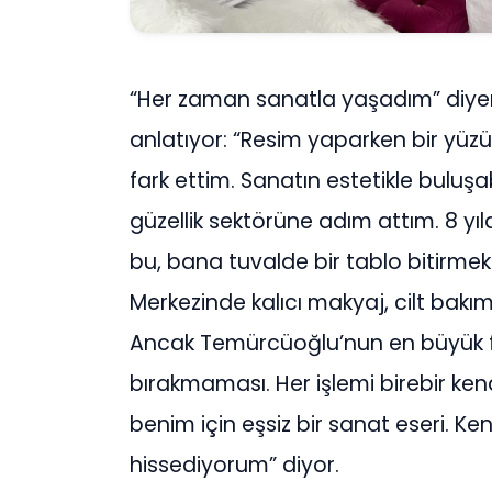
“Her zaman sanatla yaşadım” diyen
anlatıyor: “Resim yaparken bir yüzü
fark ettim. Sanatın estetikle buluş
güzellik sektörüne adım attım. 8 y
bu, bana tuvalde bir tablo bitirmek
Merkezinde kalıcı makyaj, cilt bakımı
Ancak Temürcüoğlu’nun en büyük far
bırakmaması. Her işlemi birebir kendi
benim için eşsiz bir sanat eseri. 
hissediyorum” diyor.