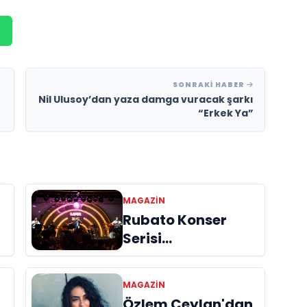
SONRAKI HABER
Nil Ulusoy’dan yaza damga vuracak şarkı
“Erkek Ya”
MAGAZIN
Rubato Konser
Serisi
n
Müzikseverlerle
Buluşmaya Devam
MAGAZIN
Ediyor
Özlem Ceylan'dan