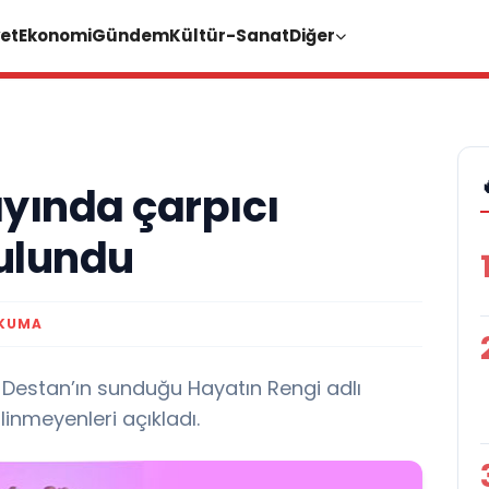
et
Ekonomi
Gündem
Kültür-Sanat
Diğer
ayında çarpıcı
ulundu
OKUMA
 Destan’ın sunduğu Hayatın Rengi adlı
inmeyenleri açıkladı.