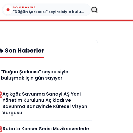
SON DAKIKA
“Düğün Şarkıcısı” seyircisiyle buluşmak için gün sayıyor
🔥 Son Haberler
1
“Düğün Şarkıcısı” seyircisiyle
buluşmak için gün sayıyor
2
Açıkgöz Savunma Sanayi AŞ Yeni
Yönetim Kurulunu Açıkladı ve
Savunma Sanayinde Küresel Vizyon
Vurgusu
3
Rubato Konser Serisi Müzikseverlerle