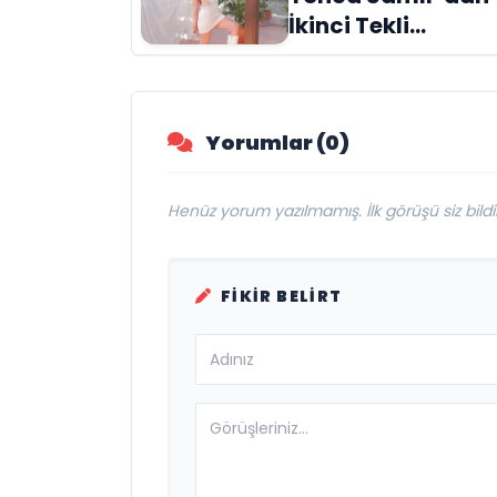
İkinci Tekli
“Donacaksın
Sevgilim “
yayımlandı
Yorumlar (0)
Henüz yorum yazılmamış. İlk görüşü siz bildir
FIKIR BELIRT