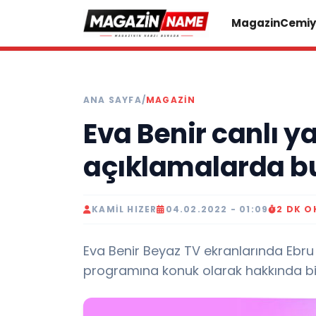
Magazin
Cemiy
ANA SAYFA
/
MAGAZIN
Eva Benir canlı y
açıklamalarda b
KAMIL HIZER
04.02.2022 - 01:09
2 DK 
Eva Benir Beyaz TV ekranlarında Ebru
programına konuk olarak hakkında bil