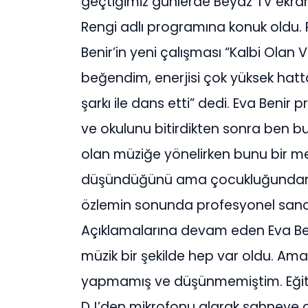
geçtiğimiz günlerde Beyaz TV ekra
Rengi adlı programına konuk oldu.
Benir’in yeni çalışması “Kalbi Olan Va
beğendim, enerjisi çok yüksek hatt
şarkı ile dans etti” dedi. Eva Benir
ve okulunu bitirdikten sonra ben bu
olan müziğe yönelirken bunu bir 
düşündüğünü ama çocukluğundan b
özlemin sonunda profesyonel sanat
Açıklamalarına devam eden Eva Ben
müzik bir şekilde hep var oldu. Am
yapmamış ve düşünmemiştim. Eğitim
DJ’den mikrofonu alarak sahneye ç