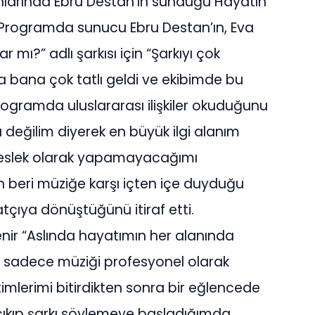
nlarında Ebru Destan’ın sunduğu Hayatın
 Programda sunucu Ebru Destan’ın, Eva
r mı?” adlı şarkısı için “Şarkıyı çok
a bana çok tatlı geldi ve ekibimde bu
 programda uluslararası ilişkiler okuduğunu
 değilim diyerek en büyük ilgi alanım
meslek olarak yapamayacağımı
eri müziğe karşı içten içe duyduğu
çıya dönüştüğünü itiraf etti.
ir “Aslında hayatımın her alanında
a sadece müziği profesyonel olarak
lerimi bitirdikten sonra bir eğlencede
ıkıp şarkı söylemeye başladığımda