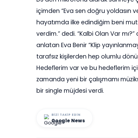
içimden “Eva sen doğru yoldasın ve
hayatımda ilke edindiğim beni mu
verdim.” dedi. “Kalbi Olan Var mı?” a
anlatan Eva Benir “Klip yayınlanm
tarafsız kişilerden hep olumlu dönüşl
Hedeflerim var ve bu hedeflerim i
zamanda yeni bir çalışmamı müziks
bir single müjdesi verdi.
BIZI TAKIP EDIN
Google News