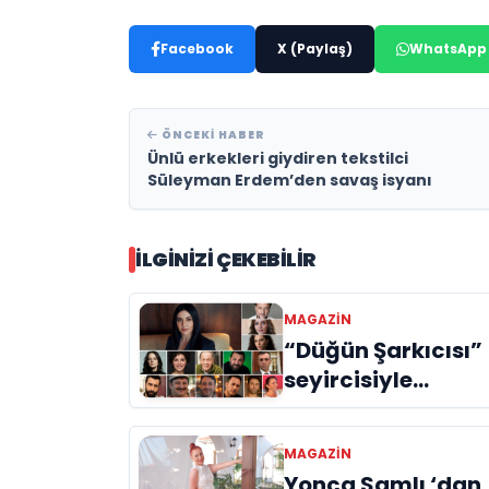
Facebook
X (Paylaş)
WhatsApp
ÖNCEKI HABER
Ünlü erkekleri giydiren tekstilci
Süleyman Erdem’den savaş isyanı
İLGINIZI ÇEKEBILIR
MAGAZIN
“Düğün Şarkıcısı”
seyircisiyle
buluşmak için gü
sayıyor
MAGAZIN
Yonca Samlı ‘dan