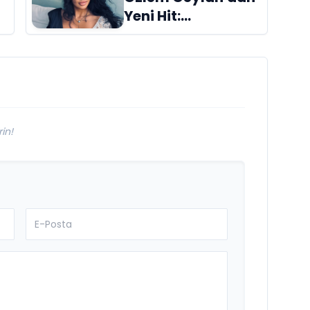
Yeni Hit:
"Duymuyorsun
Beni" Yayında!
in!