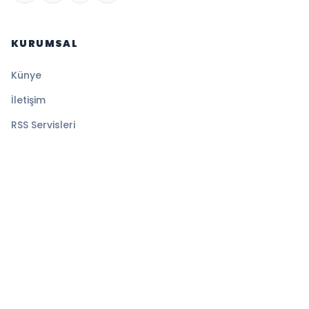
KURUMSAL
Künye
İletişim
RSS Servisleri
YASAL
Gizlilik Politikası
Kullanım Şartları
Çerez Politikası