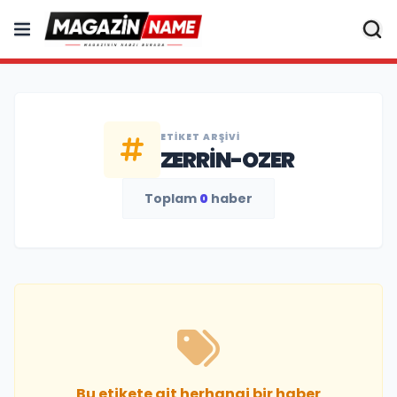
ETIKET ARŞIVI
ZERRIN-OZER
Toplam
0
haber
Bu etikete ait herhangi bir haber