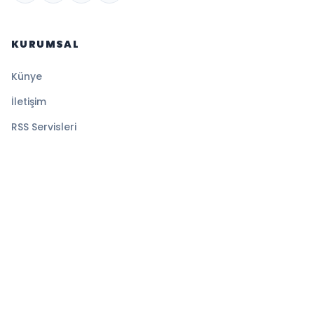
KURUMSAL
Künye
İletişim
RSS Servisleri
YASAL
Gizlilik Politikası
Kullanım Şartları
Çerez Politikası