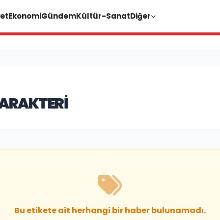
et
Ekonomi
Gündem
Kültür-Sanat
Diğer
ARAKTERI
Bu etikete ait herhangi bir haber bulunamadı.