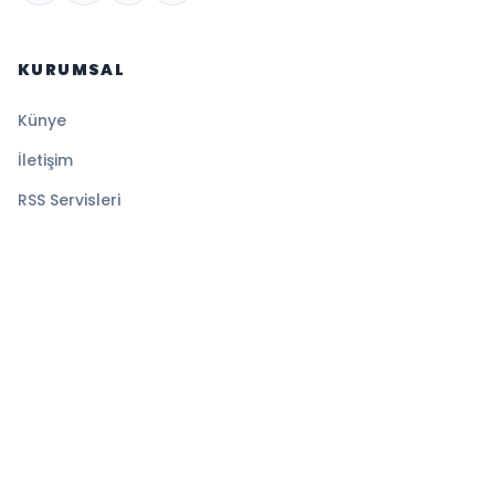
KURUMSAL
Künye
İletişim
RSS Servisleri
YASAL
Gizlilik Politikası
Kullanım Şartları
Çerez Politikası