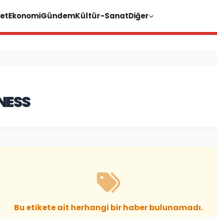
et
Ekonomi
Gündem
Kültür-Sanat
Diğer
NESS
Bu etikete ait herhangi bir haber bulunamadı.