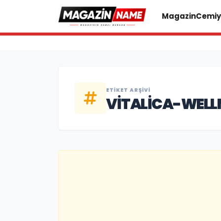
Magazin
Cemiy
ETIKET ARŞIVI
VITALICA-WELL