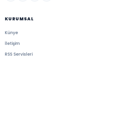
KURUMSAL
Künye
İletişim
RSS Servisleri
YASAL
Gizlilik Politikası
Kullanım Şartları
Çerez Politikası