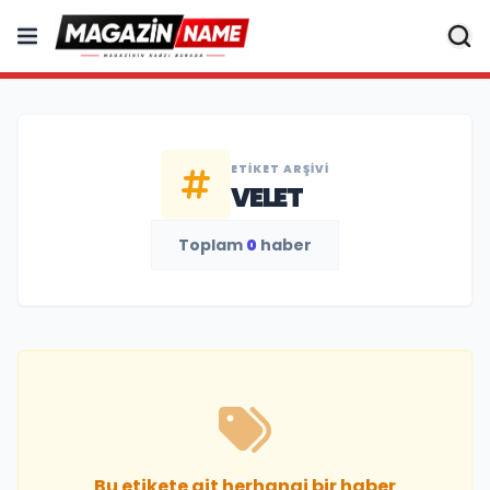
ETIKET ARŞIVI
VELET
Toplam
0
haber
Bu etikete ait herhangi bir haber