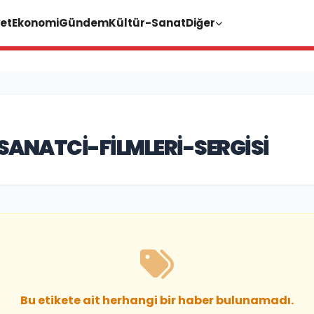
et
Ekonomi
Gündem
Kültür-Sanat
Diğer
SANATCI-FILMLERI-SERGISI
Bu etikete ait herhangi bir haber bulunamadı.