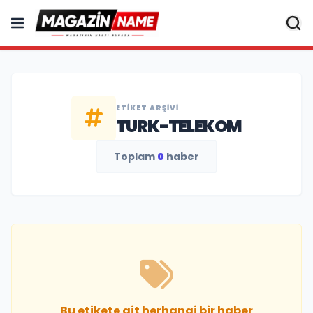
ETIKET ARŞIVI
TURK-TELEKOM
Toplam
0
haber
Bu etikete ait herhangi bir haber