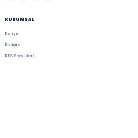
KURUMSAL
Künye
İletişim
RSS Servisleri
YASAL
Gizlilik Politikası
Kullanım Şartları
Çerez Politikası