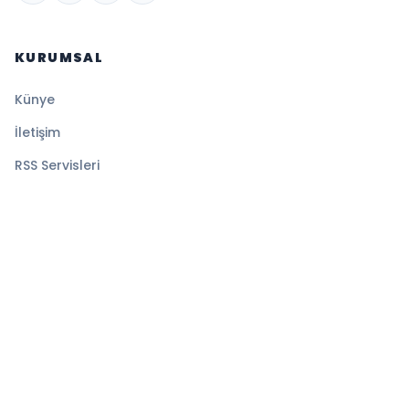
KURUMSAL
Künye
İletişim
RSS Servisleri
YASAL
Gizlilik Politikası
Kullanım Şartları
Çerez Politikası