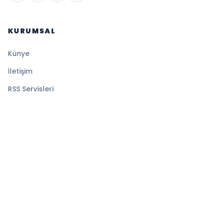
KURUMSAL
Künye
İletişim
RSS Servisleri
YASAL
Gizlilik Politikası
Kullanım Şartları
Çerez Politikası