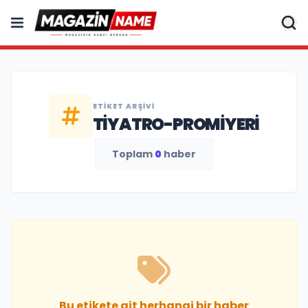
ETIKET ARŞIVI
TIYATRO-PROMIYERI
Toplam
0
haber
Bu etikete ait herhangi bir haber