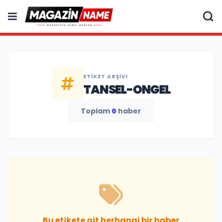
ETIKET ARŞIVI
TANSEL-ONGEL
Toplam
0
haber
Bu etikete ait herhangi bir haber