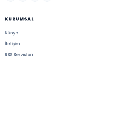
KURUMSAL
Künye
İletişim
RSS Servisleri
YASAL
Gizlilik Politikası
Kullanım Şartları
Çerez Politikası