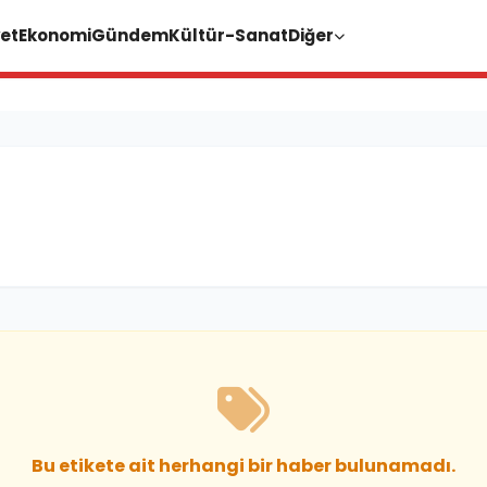
et
Ekonomi
Gündem
Kültür-Sanat
Diğer
Bu etikete ait herhangi bir haber bulunamadı.