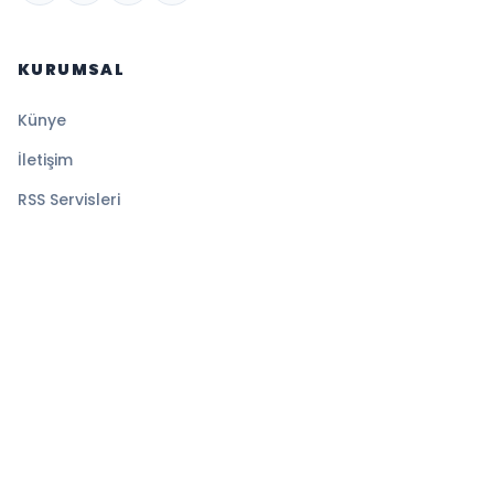
KURUMSAL
Künye
İletişim
RSS Servisleri
YASAL
Gizlilik Politikası
Kullanım Şartları
Çerez Politikası