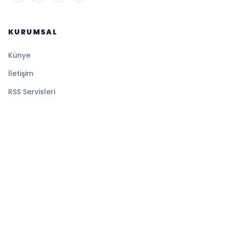
KURUMSAL
Künye
İletişim
RSS Servisleri
YASAL
Gizlilik Politikası
Kullanım Şartları
Çerez Politikası