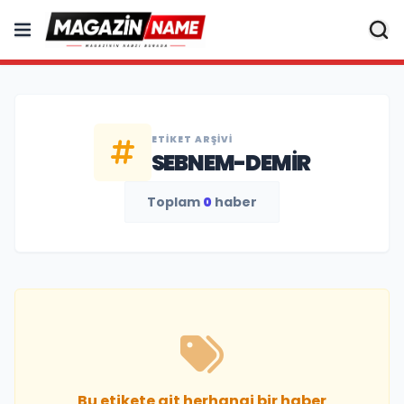
ETIKET ARŞIVI
SEBNEM-DEMIR
Toplam
0
haber
Bu etikete ait herhangi bir haber