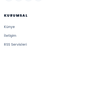
KURUMSAL
Künye
İletişim
RSS Servisleri
YASAL
Gizlilik Politikası
Kullanım Şartları
Çerez Politikası