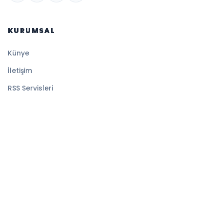
KURUMSAL
Künye
İletişim
RSS Servisleri
YASAL
Gizlilik Politikası
Kullanım Şartları
Çerez Politikası