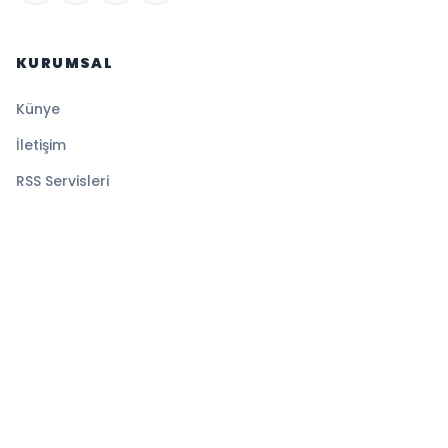
KURUMSAL
Künye
İletişim
RSS Servisleri
YASAL
Gizlilik Politikası
Kullanım Şartları
Çerez Politikası