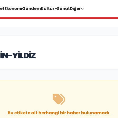
et
Ekonomi
Gündem
Kültür-Sanat
Diğer
IN-YILDIZ
Bu etikete ait herhangi bir haber bulunamadı.