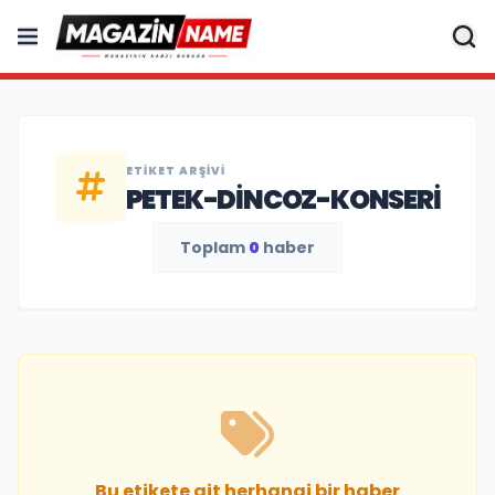
ETIKET ARŞIVI
PETEK-DINCOZ-KONSERI
Toplam
0
haber
Bu etikete ait herhangi bir haber