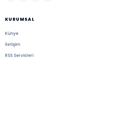
KURUMSAL
Künye
İletişim
RSS Servisleri
YASAL
Gizlilik Politikası
Kullanım Şartları
Çerez Politikası