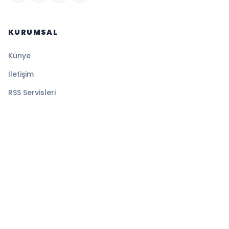
KURUMSAL
Künye
İletişim
RSS Servisleri
YASAL
Gizlilik Politikası
Kullanım Şartları
Çerez Politikası