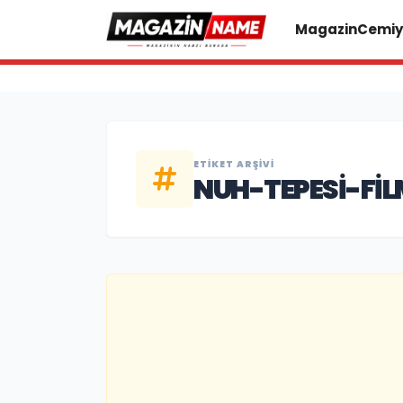
Magazin
Cemiy
ETIKET ARŞIVI
NUH-TEPESI-FIL