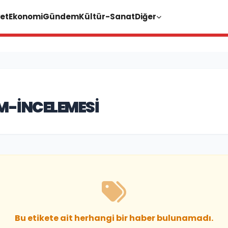
et
Ekonomi
Gündem
Kültür-Sanat
Diğer
M-INCELEMESI
Bu etikete ait herhangi bir haber bulunamadı.