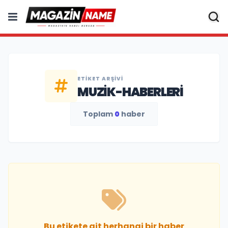
ETIKET ARŞIVI
MUZIK-HABERLERI
Toplam
0
haber
Bu etikete ait herhangi bir haber