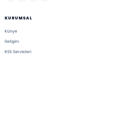
KURUMSAL
Künye
İletişim
RSS Servisleri
YASAL
Gizlilik Politikası
Kullanım Şartları
Çerez Politikası