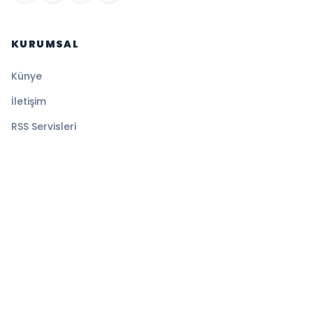
KURUMSAL
Künye
İletişim
RSS Servisleri
YASAL
Gizlilik Politikası
Kullanım Şartları
Çerez Politikası