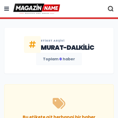
ETIKET ARŞIVI
MURAT-DALKILIC
Toplam
0
haber
Bu etikete ait herhangi bir haber