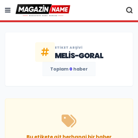
ETIKET ARŞIVI
MELIS-GORAL
Toplam
0
haber
Bu etikete ait herhangi bir haber