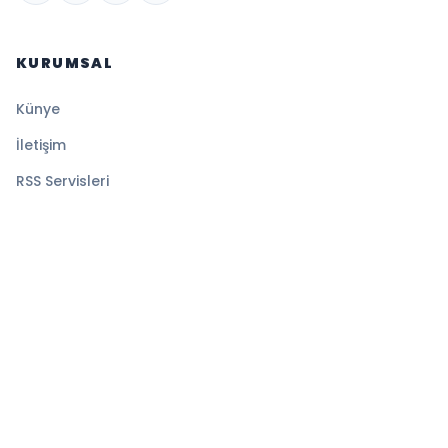
KURUMSAL
Künye
İletişim
RSS Servisleri
YASAL
Gizlilik Politikası
Kullanım Şartları
Çerez Politikası