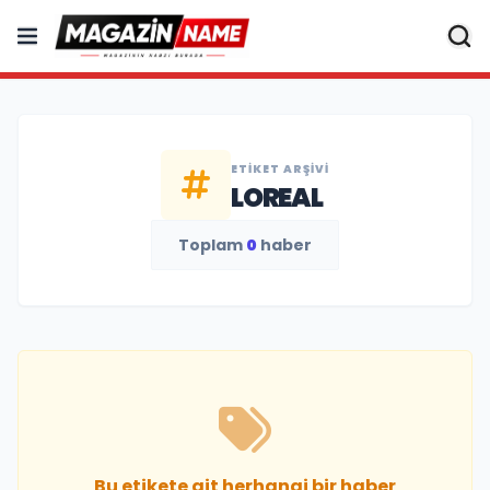
ETIKET ARŞIVI
LOREAL
Toplam
0
haber
Bu etikete ait herhangi bir haber