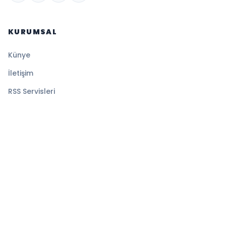
KURUMSAL
Künye
İletişim
RSS Servisleri
YASAL
Gizlilik Politikası
Kullanım Şartları
Çerez Politikası