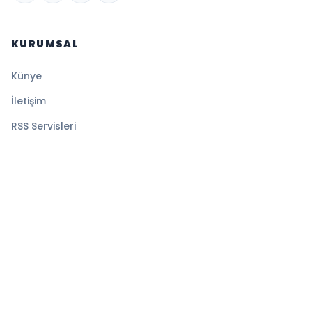
KURUMSAL
Künye
İletişim
RSS Servisleri
YASAL
Gizlilik Politikası
Kullanım Şartları
Çerez Politikası