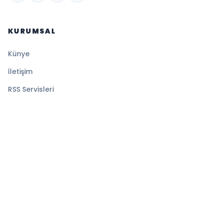
KURUMSAL
Künye
İletişim
RSS Servisleri
YASAL
Gizlilik Politikası
Kullanım Şartları
Çerez Politikası