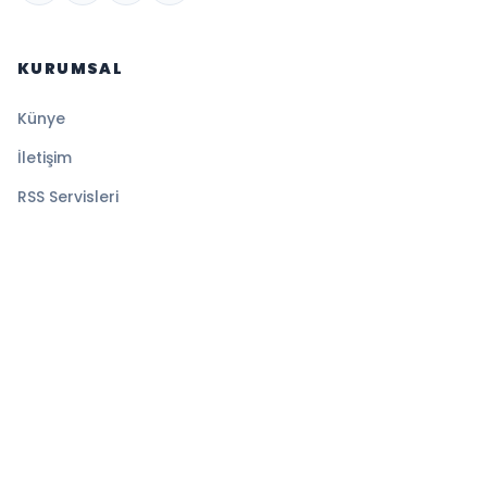
KURUMSAL
Künye
İletişim
RSS Servisleri
YASAL
Gizlilik Politikası
Kullanım Şartları
Çerez Politikası