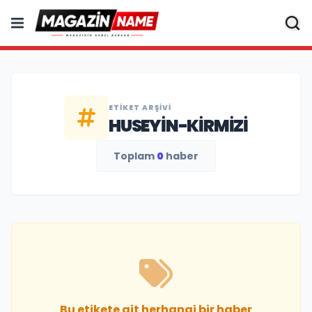
ETIKET ARŞIVI
HUSEYIN-KIRMIZI
Toplam
0
haber
Bu etikete ait herhangi bir haber