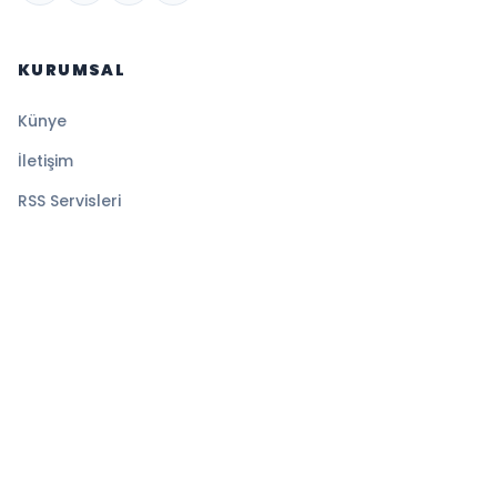
KURUMSAL
Künye
İletişim
RSS Servisleri
YASAL
Gizlilik Politikası
Kullanım Şartları
Çerez Politikası