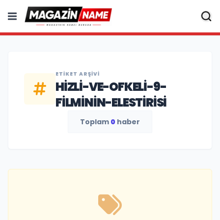
ETIKET ARŞIVI
HIZLI-VE-OFKELI-9-
FILMININ-ELESTIRISI
Toplam
0
haber