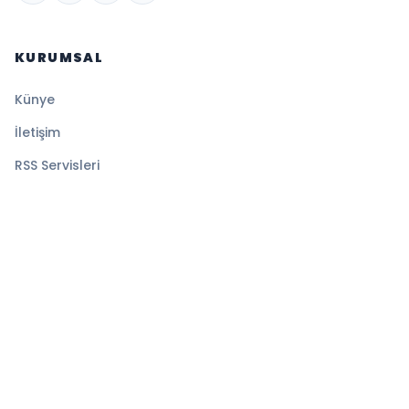
KURUMSAL
Künye
İletişim
RSS Servisleri
YASAL
Gizlilik Politikası
Kullanım Şartları
Çerez Politikası