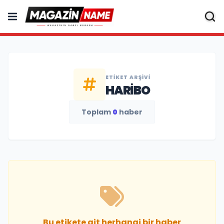
ETIKET ARŞIVI
HARIBO
Toplam
0
haber
Bu etikete ait herhangi bir haber