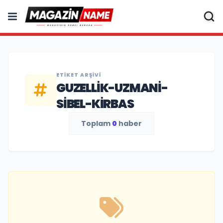
ETIKET ARŞIVI
GUZELLIK-UZMANI-
SIBEL-KIRBAS
Toplam
0
haber