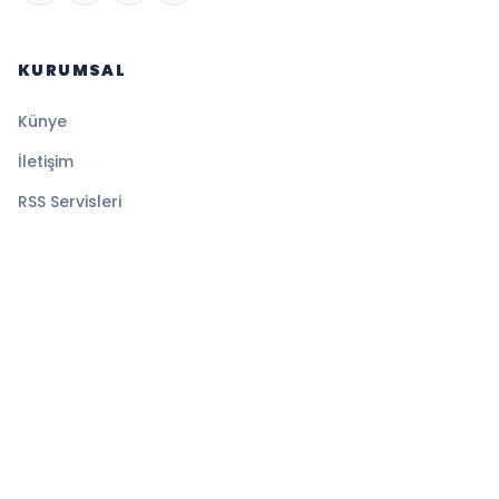
KURUMSAL
Künye
İletişim
RSS Servisleri
YASAL
Gizlilik Politikası
Kullanım Şartları
Çerez Politikası