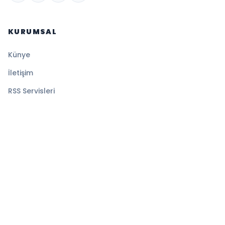
KURUMSAL
Künye
İletişim
RSS Servisleri
YASAL
Gizlilik Politikası
Kullanım Şartları
Çerez Politikası