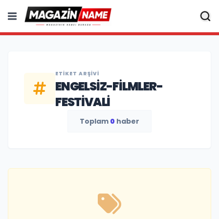
ETIKET ARŞIVI
ENGELSIZ-FILMLER-
FESTIVALI
Toplam
0
haber