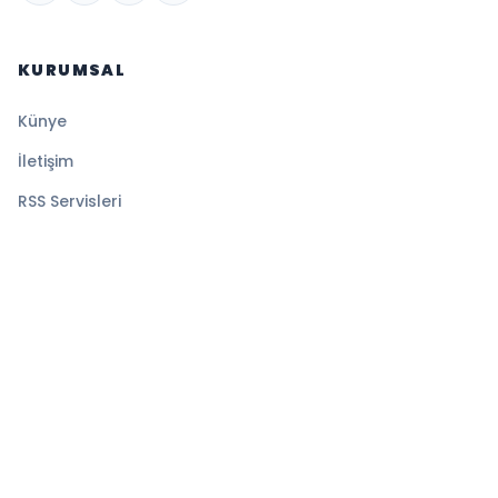
KURUMSAL
Künye
İletişim
RSS Servisleri
YASAL
Gizlilik Politikası
Kullanım Şartları
Çerez Politikası