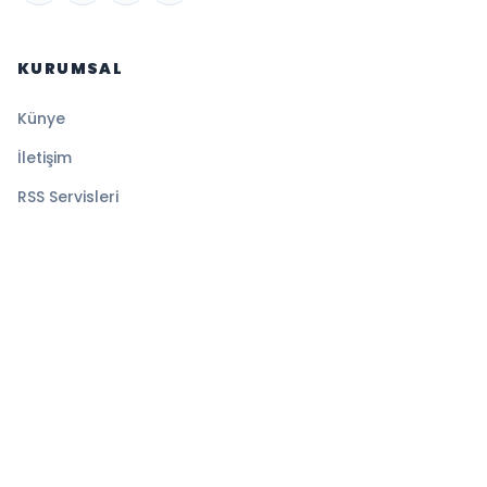
KURUMSAL
Künye
İletişim
RSS Servisleri
YASAL
Gizlilik Politikası
Kullanım Şartları
Çerez Politikası