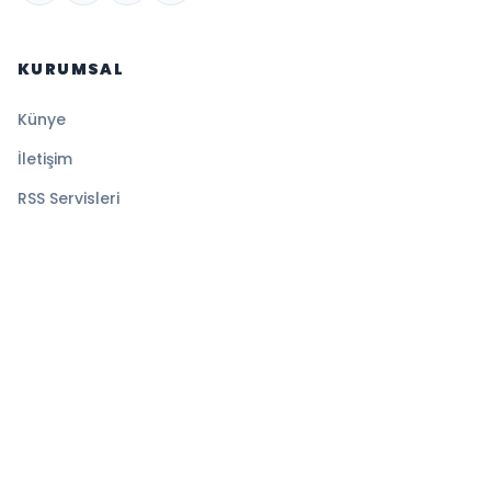
KURUMSAL
Künye
İletişim
RSS Servisleri
YASAL
Gizlilik Politikası
Kullanım Şartları
Çerez Politikası