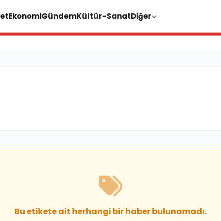
et
Ekonomi
Gündem
Kültür-Sanat
Diğer
Bu etikete ait herhangi bir haber bulunamadı.