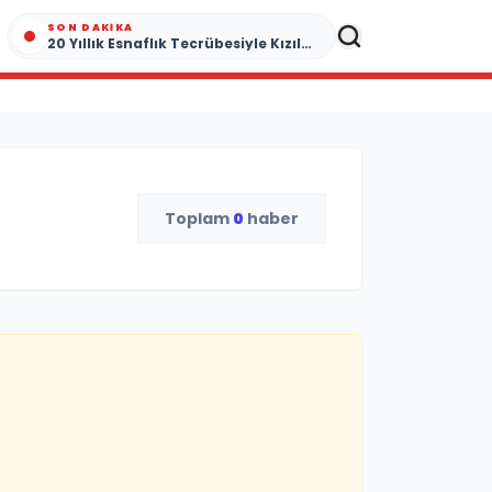
SON DAKIKA
20 Yıllık Esnaflık Tecrübesiyle Kızıltepe'ye Yeni Bir Marka Kazandırdı
Toplam
0
haber