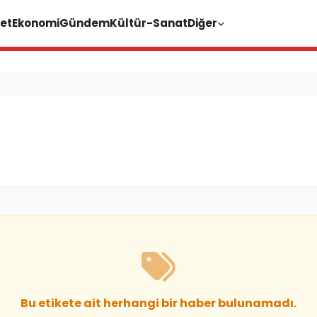
et
Ekonomi
Gündem
Kültür-Sanat
Diğer
Bu etikete ait herhangi bir haber bulunamadı.