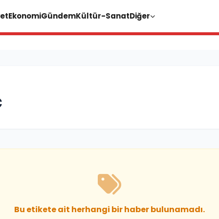
et
Ekonomi
Gündem
Kültür-Sanat
Diğer
C
Bu etikete ait herhangi bir haber bulunamadı.