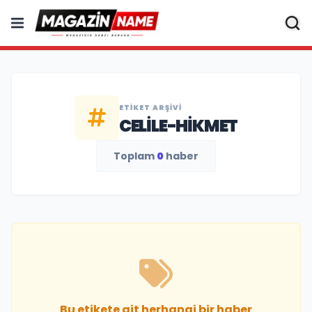
ETIKET ARŞIVI
CELILE-HIKMET
Toplam
0
haber
Bu etikete ait herhangi bir haber