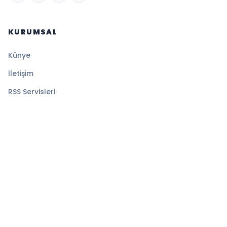
KURUMSAL
Künye
İletişim
RSS Servisleri
YASAL
Gizlilik Politikası
Kullanım Şartları
Çerez Politikası