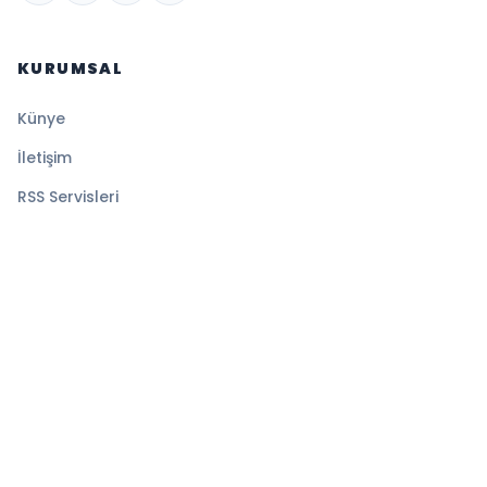
KURUMSAL
Künye
İletişim
RSS Servisleri
YASAL
Gizlilik Politikası
Kullanım Şartları
Çerez Politikası