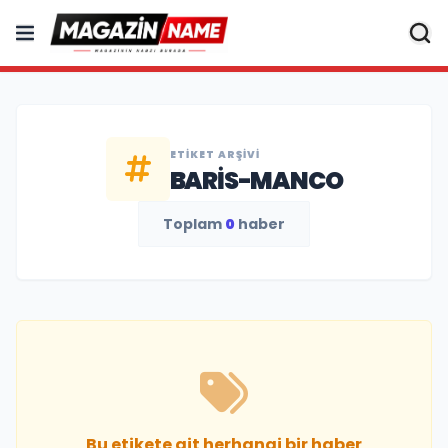
ETIKET ARŞIVI
BARIS-MANCO
Toplam
0
haber
Bu etikete ait herhangi bir haber