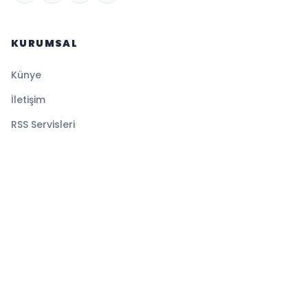
KURUMSAL
Künye
İletişim
RSS Servisleri
YASAL
Gizlilik Politikası
Kullanım Şartları
Çerez Politikası