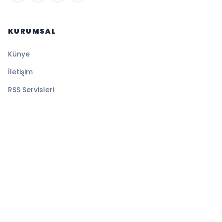
KURUMSAL
Künye
İletişim
RSS Servisleri
YASAL
Gizlilik Politikası
Kullanım Şartları
Çerez Politikası