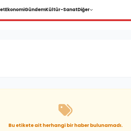
et
Ekonomi
Gündem
Kültür-Sanat
Diğer
Bu etikete ait herhangi bir haber bulunamadı.